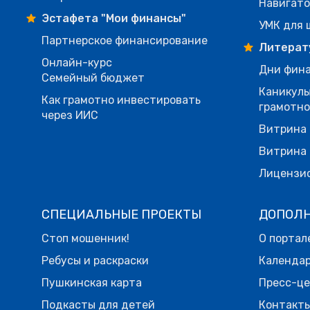
Навигато
Эстафета "Мои финансы"
УМК для 
Партнерское финансирование
Литерат
Онлайн-курс
Дни фина
Семейный бюджет
Каникулы
Как грамотно инвестировать
грамотн
через ИИС
Витрина 
Витрина 
Лицензи
СПЕЦИАЛЬНЫЕ ПРОЕКТЫ
ДОПОЛ
Стоп мошенник!
О портал
Ребусы и раскраски
Календа
Пушкинская карта
Пресс-ц
Подкасты для детей
Контакт