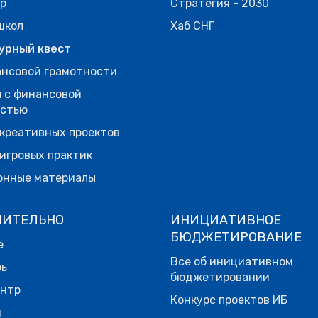
р
Стратегия - 2030
школ
Хаб СНГ
урный квест
нсовой грамотности
 с финансовой
остью
креативных проектов
игровых практик
онные материалы
НИТЕЛЬНО
ИНИЦИАТИВНОЕ
БЮДЖЕТИРОВАНИЕ
е
Все об инициативном
рь
бюджетировании
ентр
Конкурс проектов ИБ
ы