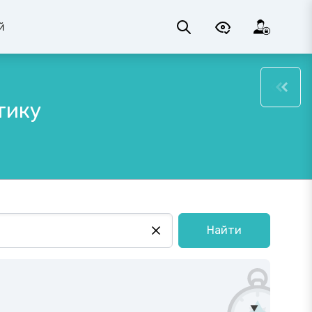
й
тику
Найти