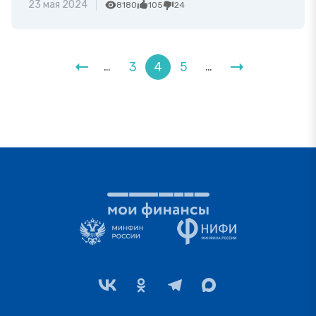
23 мая 2024
8180
105
24
3
4
5
…
…