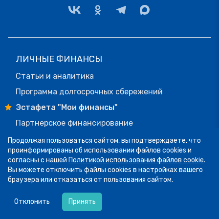
ЛИЧНЫЕ ФИНАНСЫ
Статьи и аналитика
Программа долгосрочных сбережений
Эстафета "Мои финансы"
Партнерское финансирование
Онлайн-курс
Продолжая пользоваться сайтом, вы подтверждаете, что
Семейный бюджет
проинформированы об использовании файлов cookies и
согласны с нашей
Политикой использования файлов cookie
.
Как грамотно инвестировать через ИИС
Вы можете отключить файлы cookies в настройках вашего
браузера или отказаться от пользования сайтом.
07.08
13:34
ОБРАЗОВАНИЕ
Пятница! А это значит, что мы публикуем
Отклонить
Принять
Рамка компетенций
подборку фото участников рубрики