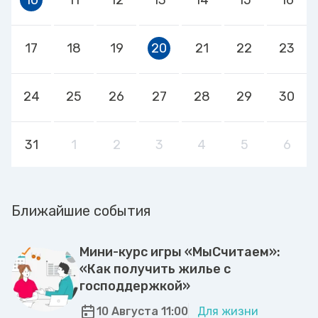
17
18
19
20
21
22
23
24
25
26
27
28
29
30
31
1
2
3
4
5
6
Ближайшие события
Мини-курс игры «МыСчитаем»:
«Как получить жилье с
господдержкой»
10 Августа 11:00
Для жизни