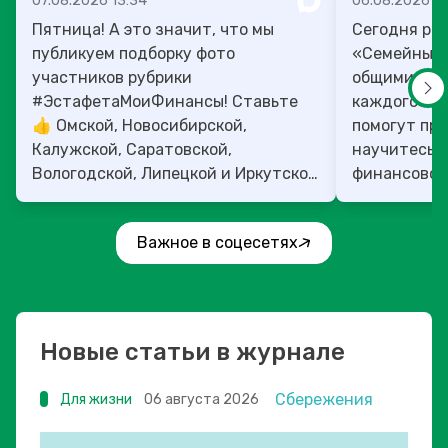
07.08.2026 13:34
06.08.2026 14
Пятница! А это значит, что мы
Сегодня рас
публикуем подборку фото
«Семейный 
участников рубрики
общими ден
#ЭстафетаМоиФинансы! Ставьте
каждого»! 4
👍 Омской, Новосибирской,
помогут прок
Калужской, Саратовской,
научитесь:
Вологодской, Липецкой и Иркутской
финансовое 
областям!
Важное в соцесетях
Новые статьи в журнале
Сбережения
Для жизни
06 августа 2026