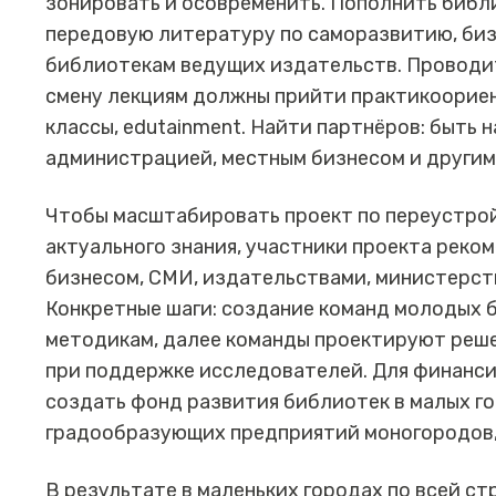
зонировать и осовременить. Пополнить библ
передовую литературу по саморазвитию, бизн
библиотекам ведущих издательств. Проводи
смену лекциям должны прийти практикоорие
классы, edutainment. Найти партнёров: быть 
администрацией, местным бизнесом и другим
Чтобы масштабировать проект по переустрой
актуального знания, участники проекта рек
бизнесом, СМИ, издательствами, министерст
Конкретные шаги: создание команд молодых 
методикам, далее команды проектируют реш
при поддержке исследователей. Для финанси
создать фонд развития библиотек в малых го
градообразующих предприятий моногородов,
В результате в маленьких городах по всей ст