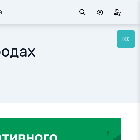
й
родах