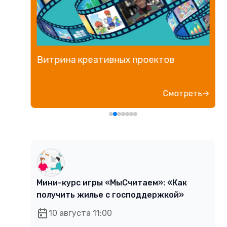
Витрина креативных проектов
е→
Смотреть→
Мини-курс игры «МыСчитаем»: «Как
получить жилье с господдержкой»
10 августа 11:00