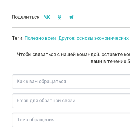
Поделиться:
Прямой эфир «Мошенник VS
Пр
Теги:
Полезно всем
Другое: основы экономически
Финансовый блогер»
ко
сб
Посмотреть→
Чтобы связаться с нашей командой, оставьте ко
вами в течение 3