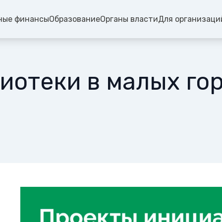
ные финансы
Образование
Органы власти
Для организаци
иотеки в малых го