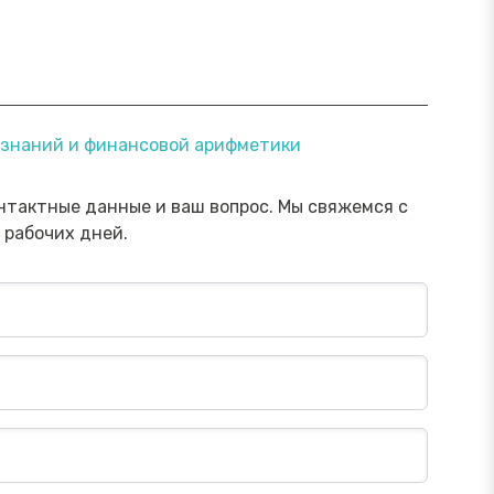
ямой эфир «Онлайн-инструменты,
Прямой э
х знаний и финансовой арифметики
торые помогут обезопасить
научить 
ережения от мошенника»
мошенни
Посмотреть→
нтактные данные и ваш вопрос. Мы свяжемся с
 рабочих дней.