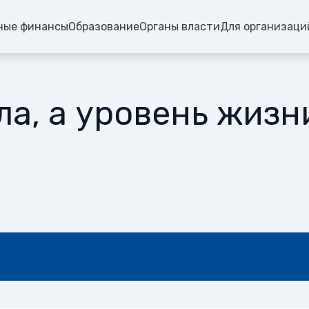
ные финансы
Образование
Органы власти
Для организаци
а, а уровень жизн