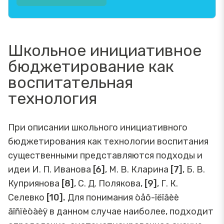
Школьное инициативное
бюджетирование как
воспитательная
технология
При описании школьного инициативного
бюджетирования как технологии воспитания
существенными представляются подходы и
идеи И. П. Иванова
[6]
, М. В. Кларина
[7]
, Б. В.
Куприянова
[8]
, С. Д. Полякова,
[9]
, Г. К.
Селевко
[10].
Для понимания òåõ-îëîãèè
âîñïèòàèÿ в данном случае наиболее, подходит