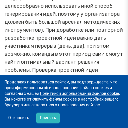
целесообразно использовать иной способ
генерирования идей, поэтому у организатора
должен быть большой арсенал методических
инструментов). При доработке или повторной
разработке проектной идеи важно дать
участникам перерыв (день, два), при этом,
возможно, команды в этот период сами смогут
найти оптимальный вариант решения
проблемы. Проверка проектной идеи
заключается также в верификации её
Продолжая пользоваться сайтом, вы подтверждаете, что
жизнеспособности — определении того,
проинформированы об использовании файлов cookies и
насколько данную проектную идею участники
согласны с нашей
Политикой использования файлов cookie
.
Вы можете отключить файлы cookies в настройках вашего
готовы и могут воплотить в жизнь. Очень
браузера или отказаться от пользования сайтом.
часто пропуск данного этапа ведёт к тому, что
06.08
14:16
проектная идея потом так и остаётся
Сегодня рассказываем о курсе «Семейный
Отклонить
Принять
бюджет – как управлять общими деньгами в
нереализованной или реализованной, но