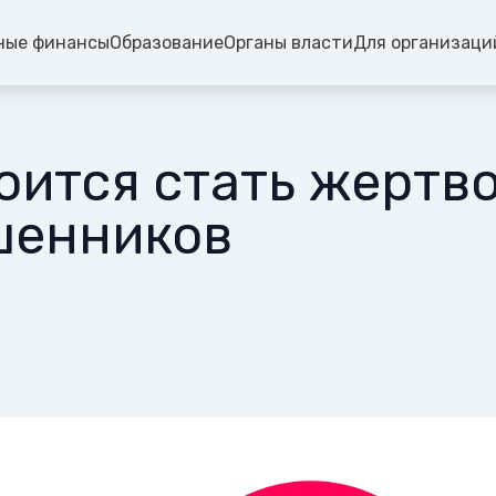
ные финансы
Образование
Органы власти
Для организаци
оится стать жертв
шенников