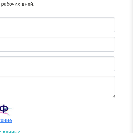
 рабочих дней.
жение
х данных