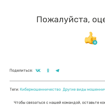
Пожалуйста, оц
Поделиться:
Прямой эфир «Мошенник VS
Пр
Теги:
Кибермошенничество
Другие виды мошенни
Финансовый блогер»
ко
сб
Посмотреть→
Чтобы связаться с нашей командой, оставьте ко