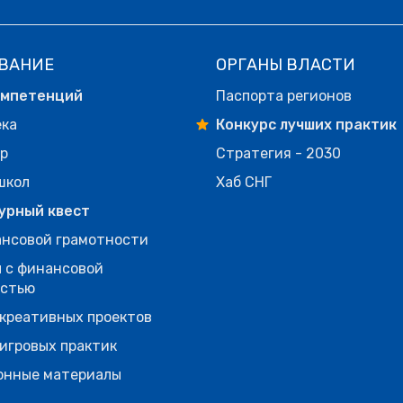
ВАНИЕ
ОРГАНЫ ВЛАСТИ
омпетенций
Паспорта регионов
ека
Конкурс лучших практик
р
Стратегия - 2030
школ
Хаб СНГ
урный квест
нсовой грамотности
 с финансовой
остью
креативных проектов
игровых практик
онные материалы