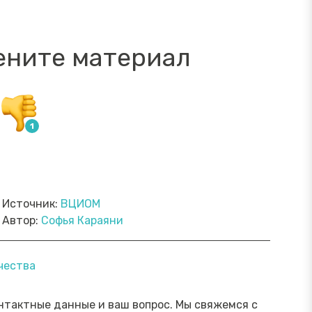
ените материал
Источник:
ВЦИОМ
Автор:
Софья Караяни
ямой эфир «Онлайн-инструменты,
Прямой э
чества
торые помогут обезопасить
научить 
ережения от мошенника»
мошенни
Посмотреть→
нтактные данные и ваш вопрос. Мы свяжемся с