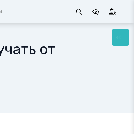
й
учать от