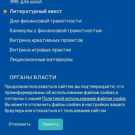
УМК для школ
Литературный квест
Дни финансовой грамотности
Каникулы с финансовой грамотностью
Витрина креативных проектов
Витрина игровых практик
Лицензионные материалы
ОРГАНЫ ВЛАСТИ
Продолжая пользоваться сайтом, вы подтверждаете, что
Паспорта регионов
проинформированы об использовании файлов cookies и
Конкурс лучших практик
согласны с нашей
Политикой использования файлов cookie
.
Вы можете отключить файлы cookies в настройках вашего
Стратегия - 2030
браузера или отказаться от пользования сайтом.
Хаб СНГ
05.08
12:58
Отгадка к ситуации выше — чарджбэк. Сегодня
Отклонить
Принять
рассказываем, когда можно оспорить платёж и
ДЛЯ ОРГАНИЗАЦИЙ