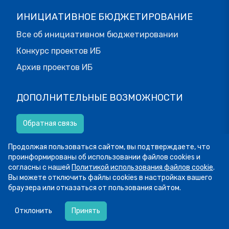
ИНИЦИАТИВНОЕ БЮДЖЕТИРОВАНИЕ
Все об инициативном бюджетировании
Конкурс проектов ИБ
Архив проектов ИБ
ДОПОЛНИТЕЛЬНЫЕ ВОЗМОЖНОСТИ
Обратная связь
Продолжая пользоваться сайтом, вы подтверждаете, что
Версия для слабовидящих.
проинформированы об использовании файлов cookies и
согласны с нашей
Политикой использования файлов cookie
.
Вы можете отключить файлы cookies в настройках вашего
браузера или отказаться от пользования сайтом.
© МОИФИНАНСЫ.РФ, 2026
Все права защищены.
Пользовательское соглашение
07.08
13:34
Пятница! А это значит, что мы публикуем
Отклонить
Принять
подборку фото участников рубрики