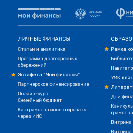
ЛИЧНЫЕ ФИНАНСЫ
ОБРАЗО
Статьи и аналитика
Рамка к
Программа долгосрочных
Библиот
сбережений
Навигато
Эстафета "Мои финансы"
УМК для 
Партнерское финансирование
Литерат
Онлайн-курс
Дни фина
Семейный бюджет
Каникулы
Как грамотно инвестировать
грамотн
через ИИС
Витрина 
Витрина 