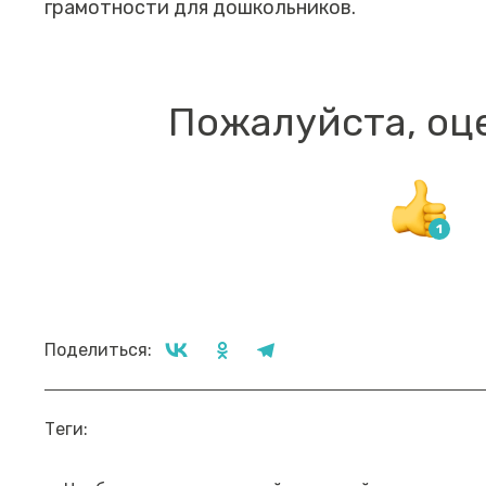
грамотности для дошкольников.
Пожалуйста, оц
Поделиться:
Прямой эфир «Мошенник VS
Пр
Теги:
Финансовый блогер»
ко
сб