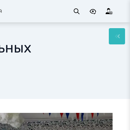
й
льных