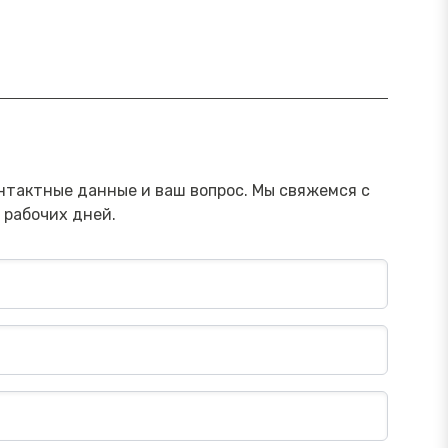
ямой эфир «Онлайн-инструменты,
Прямой э
торые помогут обезопасить
научить 
ережения от мошенника»
мошенни
Посмотреть→
нтактные данные и ваш вопрос. Мы свяжемся с
 рабочих дней.