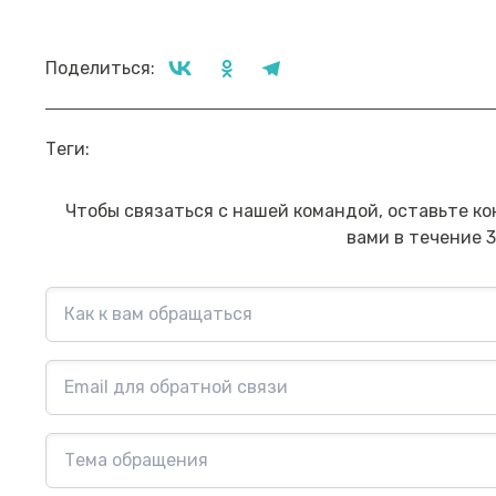
Поделиться:
Прямой эфир «Мошенник VS
Пр
Теги:
Финансовый блогер»
ко
сб
Посмотреть→
Чтобы связаться с нашей командой, оставьте ко
вами в течение 3