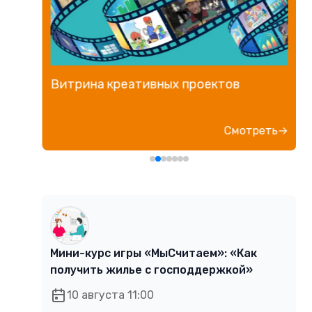
Витрина креативных проектов
е→
Смотреть→
Мини-курс игры «МыСчитаем»: «Как
получить жилье с господдержкой»
10 августа 11:00