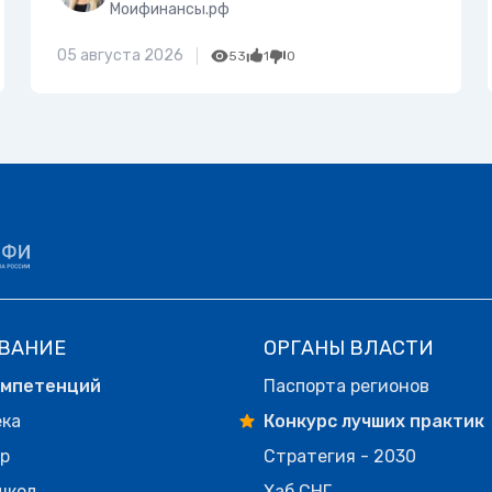
Моифинансы.рф
05 августа 2026
53
1
0
ВАНИЕ
ОРГАНЫ ВЛАСТИ
омпетенций
Паспорта регионов
ека
Конкурс лучших практик
р
Стратегия - 2030
школ
Хаб СНГ