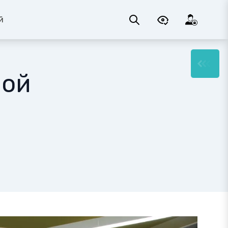
й
ной