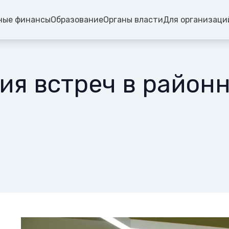
ные финансы
Образование
Органы власти
Для организаци
ия встреч в район