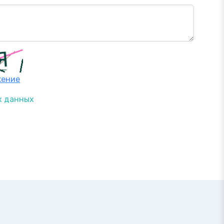
жение
х данных