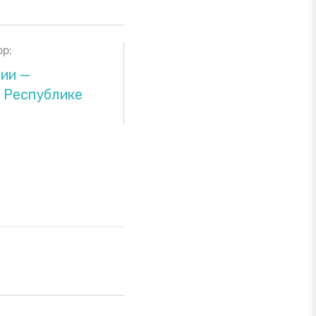
р:
ии —
 Республике