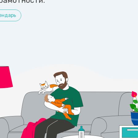
рамотности.
ендарь