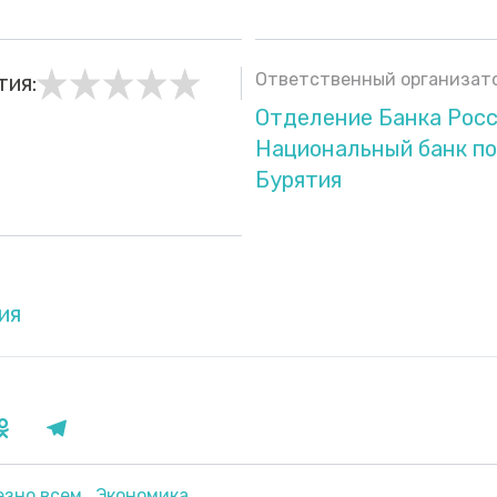
Ответственный организато
тия:
Отделение Банка Росс
Национальный банк по
Бурятия
ия
езно всем
Экономика