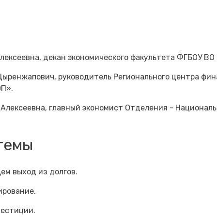
лексеевна, декан экономического факультета ФГБОУ ВО 
Цыренжапович, руководитель Регионального центра фи
ОП».
Алексеевна, главный экономист Отделения - Националь
темы
ем выход из долгов.
ирование.
вестиции.