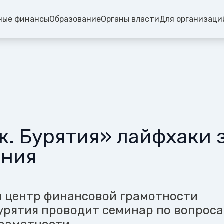
ные финансы
Образование
Органы власти
Для организаци
. Бурятия» лайфхаки 
ения
 центр финансовой грамотности
урятия проводит семинар по вопрос