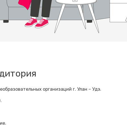
удитория
образовательных организаций г. Улан – Удэ.
О.
ие.