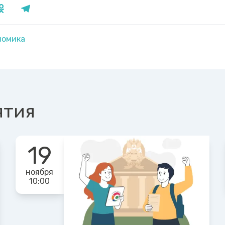
номика
ятия
19
ноября
10:00