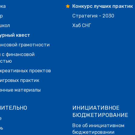
ека
Конкурс лучших практик
р
Стратегия - 2030
школ
Хаб СНГ
урный квест
нсовой грамотности
 с финансовой
остью
креативных проектов
игровых практик
онные материалы
НИТЕЛЬНО
ИНИЦИАТИВНОЕ
БЮДЖЕТИРОВАНИЕ
е
Все об инициативном
рь
бюджетировании