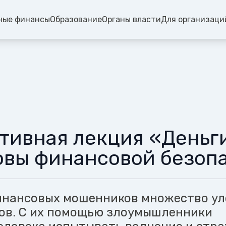
ные финансы
Образование
Органы власти
Для организаци
тивная лекция «Деньг
овы финансовой безоп
инансовых мошенников множество ул
ов. С их помощью злоумышленники