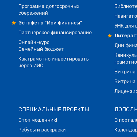
Программа долгосрочных
Библиот
сбережений
Навигато
Эстафета "Мои финансы"
УМК для 
Партнерское финансирование
Литерат
Онлайн-курс
Дни фина
Семейный бюджет
Каникулы
Как грамотно инвестировать
грамотн
через ИИС
Витрина 
Витрина 
Лицензи
СПЕЦИАЛЬНЫЕ ПРОЕКТЫ
ДОПОЛ
Стоп мошенник!
О портал
Ребусы и раскраски
Календа