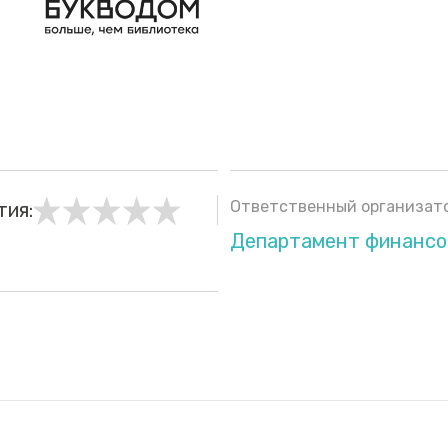
Ответственный организато
тия:
Департамент финансо