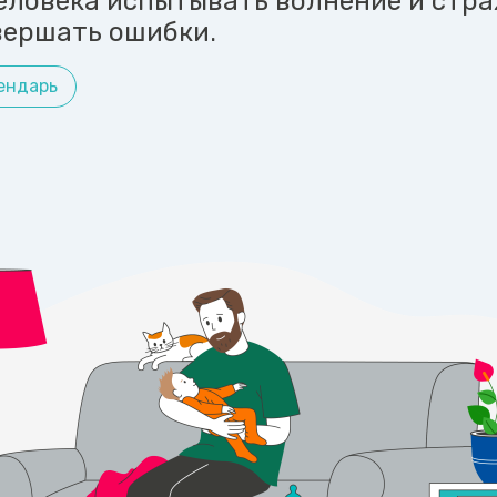
еловека испытывать волнение и стра
вершать ошибки.
ендарь