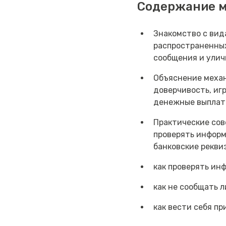
Содержание 
Знакомство с вид
распространенных
сообщения и улич
Объяснение механ
доверчивость, иг
денежные выплат
Практические сов
проверять информ
банковские рекви
как проверять ин
как не сообщать 
как вести себя п