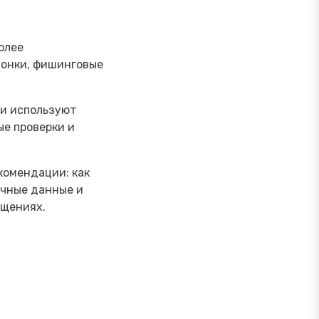
олее
вонки, фишинговые
ки используют
ые проверки и
комендации: как
ичные данные и
бщениях.