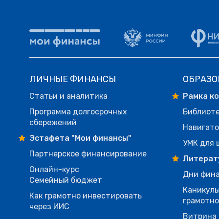
ЛИЧНЫЕ ФИНАНСЫ
ОБРАЗО
Статьи и аналитика
Рамка к
Программа долгосрочных
Библиот
сбережений
Навигато
Эстафета "Мои финансы"
УМК для 
Партнерское финансирование
Литерат
Онлайн-курс
Дни фина
Семейный бюджет
Каникулы
Как грамотно инвестировать
грамотн
через ИИС
Витрина 