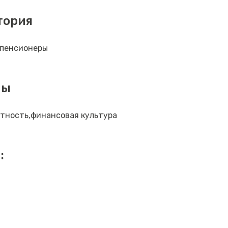
тория
пенсионеры
мы
тность,финансовая культура
: