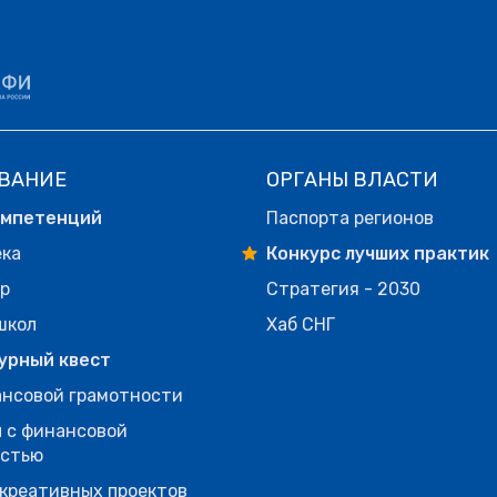
ВАНИЕ
ОРГАНЫ ВЛАСТИ
омпетенций
Паспорта регионов
ека
Конкурс лучших практик
р
Стратегия - 2030
школ
Хаб СНГ
урный квест
нсовой грамотности
 с финансовой
остью
креативных проектов