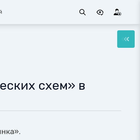
й
ских схем» в
нка».