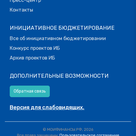
Пресс-центр
Лицензиатом сведений акцепт считается неполным и
Контакты
Соглашение незаключенным.
ИНИЦИАТИВНОЕ БЮДЖЕТИРОВАНИЕ
Все об инициативном бюджетировании
Конкурс проектов ИБ
Архив проектов ИБ
ДОПОЛНИТЕЛЬНЫЕ ВОЗМОЖНОСТИ
Обратная связь
Версия для слабовидящих.
© МОИФИНАНСЫ.РФ, 2026
Все права защищены.
Пользовательское соглашение