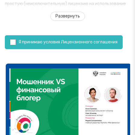
простую (неисключительную) лицензию на использование
произведений, в отношении использования указанных
произведений.
Развернуть
1. Общие положения
1.1. В соответствии со статьей 12861 Гражданского кодекса
Я принимаю условия Лицензионного соглашения
Российской Федерации Лицензиар предоставляет
Лицензиату безвозмездно право использования следующих
произведений (далее – Произведения):
1.1.1. 11 серий анимационного мультимедийного продукта
«Азбука финансовой грамотности». Основанием наличия
исключительных прав на указанные произведения у
Лицензиара является акт приема-передачи №00ГУ-000098
от 09.12.2021.
1.1.2. Видеоматериалы поддерживающие проведение
занятий по финансово грамотности. Основанием наличия
исключительных прав на указанные произведения у
Лицензиара является акт приема-передачи №00ГУ-000099
от 09.12.2021.
1.1.3. Материалы по финансовой грамотности для