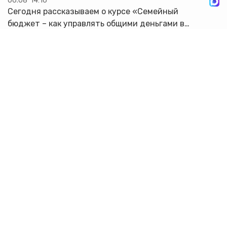
06.08
14:16
Сегодня рассказываем о курсе «Семейный
бюджет – как управлять общими деньгами в
интересах каждого»! 4 урока по 45 минут
помогут прокачать свои знания. Вы научитесь:
🔸Определять финансовое положение с...