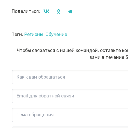
Поделиться:
Прямой эфир «Мошенник VS
Пр
Теги:
Регионы
Обучение
Финансовый блогер»
ко
сб
Посмотреть→
Чтобы связаться с нашей командой, оставьте ко
вами в течение 3