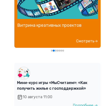
Витрина креативных проектов
е→
Смотреть→
Мини-курс игры «МыСчитаем»: «Как
получить жилье с господдержкой»
10 августа 11:00
Подробнее →