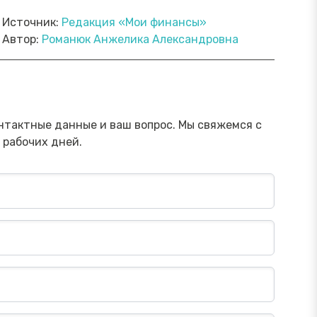
Источник:
Редакция «Мои финансы»
Автор:
Романюк Анжелика Александровна
ямой эфир «Онлайн-инструменты,
Прямой э
торые помогут обезопасить
научить 
ережения от мошенника»
мошенни
Посмотреть→
нтактные данные и ваш вопрос. Мы свяжемся с
 рабочих дней.