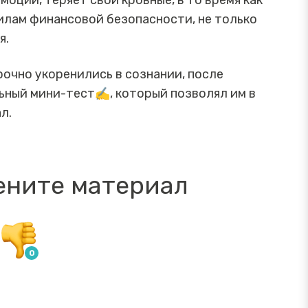
моций, теряет свои кровные, в то время как
илам финансовой безопасности, не только
я.
прочно укоренились в сознании, после
ьный мини-тест✍️, который позволял им в
л.
ените материал