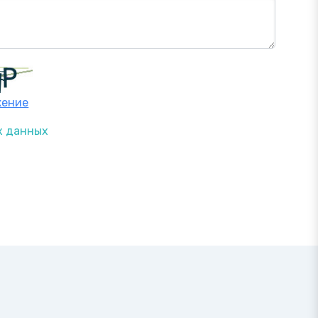
жение
х данных