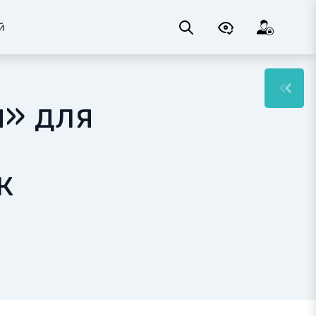
й
» для
к