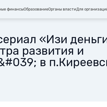
ные финансы
Образование
Органы власти
Для организаци
ериал «Изи деньги
тра развития и
#039; в п.Киреевс