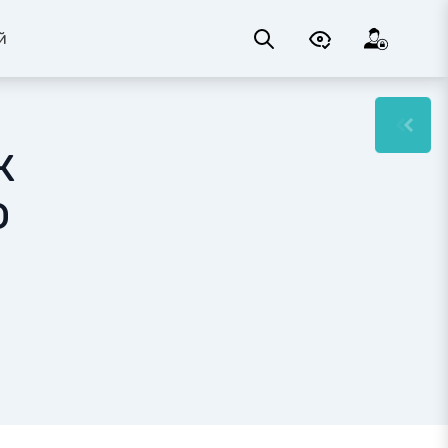
й
к
ю