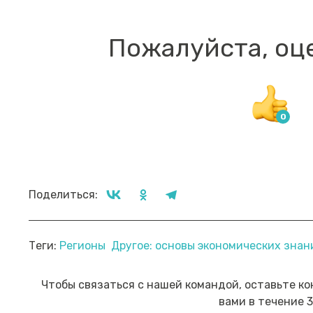
Пожалуйста, оц
Поделиться:
Прямой эфир «Мошенник VS
Пр
Теги:
Регионы
Другое: основы экономических зна
Финансовый блогер»
ко
сб
Посмотреть→
Чтобы связаться с нашей командой, оставьте ко
вами в течение 3