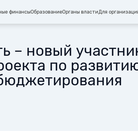
ные финансы
Образование
Органы власти
Для организаци
ь – новый участни
роекта по развити
 бюджетирования