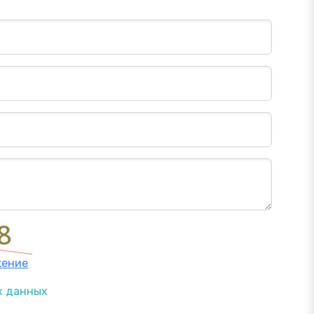
жение
х данных