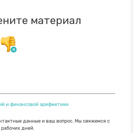
ените материал
ямой эфир «Онлайн-инструменты,
Прямой э
ний и финансовой арифметики
торые помогут обезопасить
научить 
ережения от мошенника»
мошенни
Посмотреть→
нтактные данные и ваш вопрос. Мы свяжемся с
 рабочих дней.