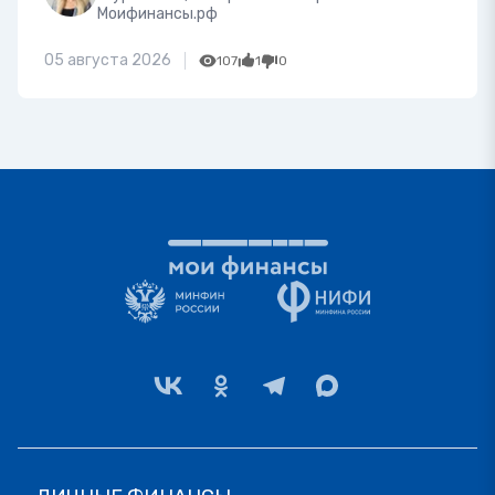
Моифинансы.рф
05 августа 2026
107
1
0