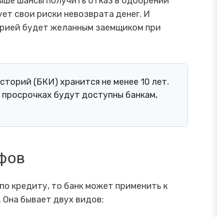
ыше шансы получить отказ в одобрении
ует свои риски невозврата денег. И
орией будет желанным заемщиком при
торий (БКИ) хранится не менее 10 лет.
о просрочках будут доступны банкам,
фов
по кредиту, то банк может применить к
 Она бывает двух видов: