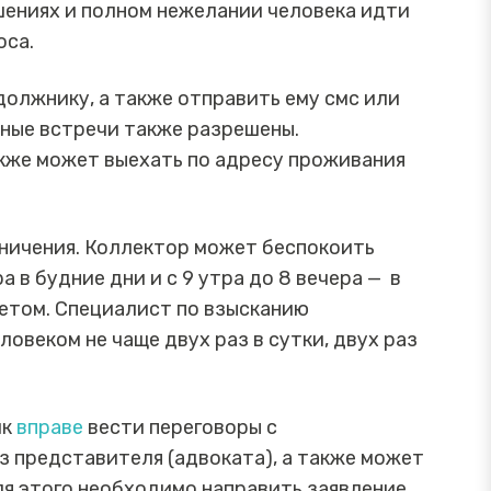
шениях и полном нежелании человека идти
оса.
олжнику, а также отправить ему смс или
чные встречи также разрешены.
кже может выехать по адресу проживания
ничения. Коллектор может беспокоить
 в будние дни и с 9 утра до 8 вечера — в
ретом. Специалист по взысканию
овеком не чаще двух раз в сутки, двух раз
ик
вправе
вести переговоры с
з представителя (адвоката), а также может
ля этого необходимо направить заявление