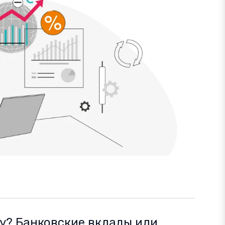
у? Банковские вклады или