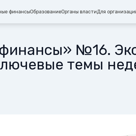
ные финансы
Образование
Органы власти
Для организаци
 финансы» №16. Э
лючевые темы нед