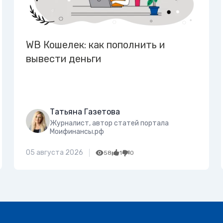
WB Кошелек: как пополнить и
вывести деньги
Татьяна Газетова
Журналист, автор статей портала
Моифинансы.рф
05 августа 2026
58
1
0