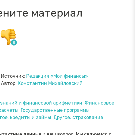
ените материал
Источник:
Редакция «Мои финансы»
Автор:
Константин Михайловский
х знаний и финансовой арифметики
Финансовое
расчеты
Государственные программы
ямой эфир «Онлайн-инструменты,
Прямой э
гое: кредиты и займы
Другое: страхование
торые помогут обезопасить
научить 
ережения от мошенника»
мошенни
Посмотреть→
нтактные данные и ваш вопрос. Мы свяжемся с