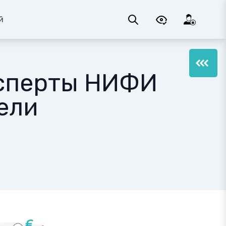
й
ксперты НИФИ
ели