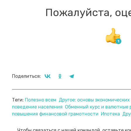
Пожалуйста, оц
Поделиться:
Теги:
Полезно всем
Другое: основы экономически
поведение населения
Обменный курс и валютные 
Прямой эфир «Мошенник VS
Пр
повышения финансовой грамотности
Ипотека
Дру
Финансовый блогер»
ко
сб
Посмотреть→
Чтобы связаться с нашей командой, оставьте ко