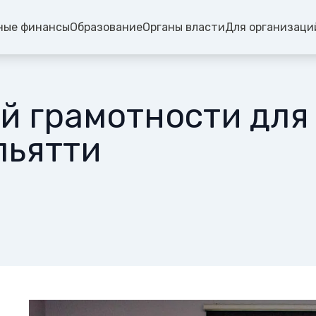
ные финансы
Образование
Органы власти
Для организаци
й грамотности для
льятти