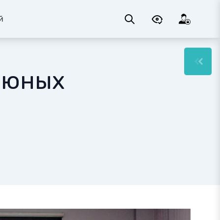
й
 юных