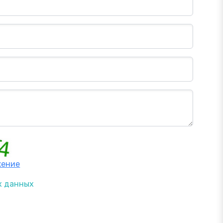
жение
х данных