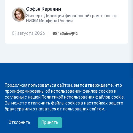
Софья Караяни
Эксперт Дирекции финансовой грамотности
НИФИ Минфина России
01 августа 2026
463
6
2
Продолжая пользоваться сайтом, вы подтверждаете, что
проинформированы об использовании файлов cookies и
согласны с нашей
Политикой использования файлов cookie
.
Вы можете отключить файлы cookies в настройках вашего
браузера или отказаться от пользования сайтом.
06.08
14:16
Сегодня рассказываем о курсе «Семейный
Отклонить
Принять
бюджет – как управлять общими деньгами в