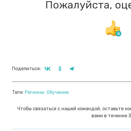
Пожалуйста, оц
Поделиться:
Прямой эфир «Мошенник VS
Пр
Теги:
Регионы
Обучение
Финансовый блогер»
ко
сб
Посмотреть→
Чтобы связаться с нашей командой, оставьте ко
вами в течение 3