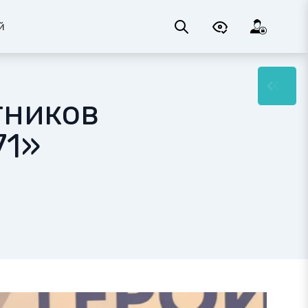
й
тников
71»