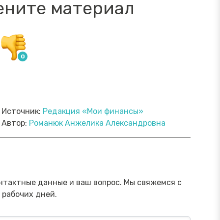
ените материал
Источник:
Редакция «Мои финансы»
Автор:
Романюк Анжелика Александровна
ямой эфир «Онлайн-инструменты,
Прямой э
торые помогут обезопасить
научить 
ережения от мошенника»
мошенни
Посмотреть→
нтактные данные и ваш вопрос. Мы свяжемся с
 рабочих дней.