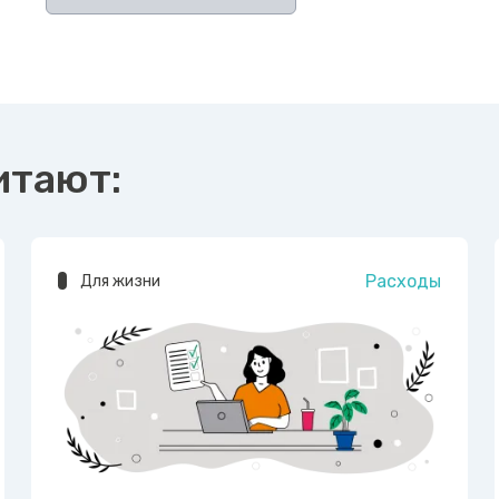
итают:
Расходы
Для жизни