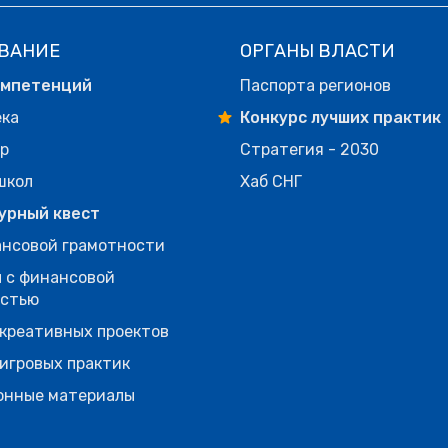
ВАНИЕ
ОРГАНЫ ВЛАСТИ
омпетенций
Паспорта регионов
ека
Конкурс лучших практик
р
Стратегия - 2030
школ
Хаб СНГ
урный квест
нсовой грамотности
 с финансовой
остью
креативных проектов
игровых практик
онные материалы