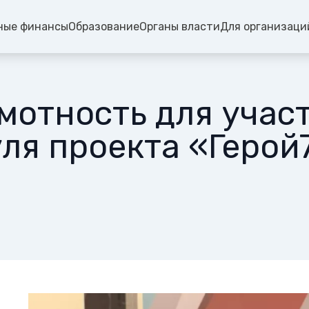
ные финансы
Образование
Органы власти
Для организаци
мотность для учас
ля проекта «Герой