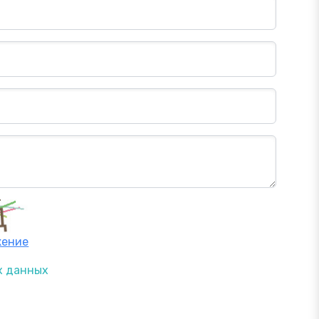
жение
х данных