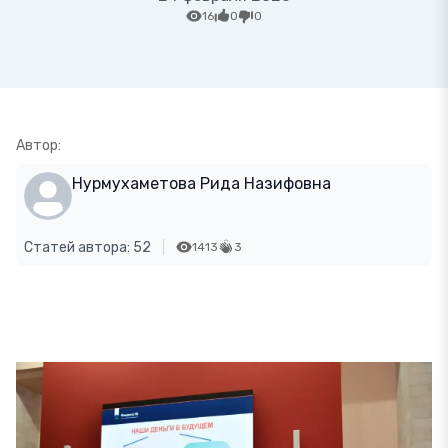
16
0
0
Автор:
Нурмухаметова Рида Назифовна
Статей автора: 52
1413
3