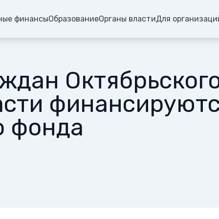
ные финансы
Образование
Органы власти
Для организаци
ждан Октябрьского
асти финансируютс
о фонда