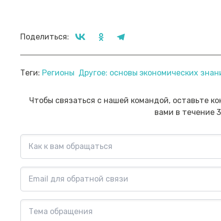
Поделиться:
Прямой эфир «Мошенник VS
Пр
Теги:
Регионы
Другое: основы экономических зна
Финансовый блогер»
ко
сб
Посмотреть→
Чтобы связаться с нашей командой, оставьте ко
вами в течение 3