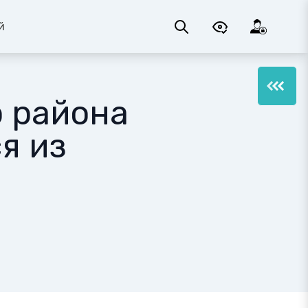
й
 района
я из