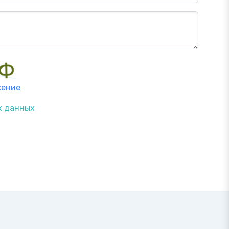
жение
х данных