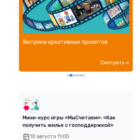
Витрина креативных проектов
е→
Смотреть→
Мини-курс игры «МыСчитаем»: «Как
получить жилье с господдержкой»
10 августа 11:00