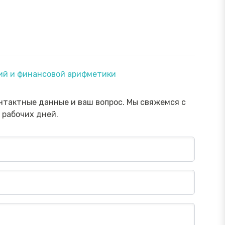
ямой эфир «Онлайн-инструменты,
Прямой э
ний и финансовой арифметики
торые помогут обезопасить
научить 
ережения от мошенника»
мошенни
Посмотреть→
нтактные данные и ваш вопрос. Мы свяжемся с
 рабочих дней.