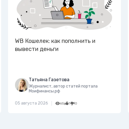
WB Кошелек: как пополнить и
вывести деньги
Татьяна Газетова
Журналист, автор статей портала
Моифинансы.рф
05 августа 2026
65
1
0