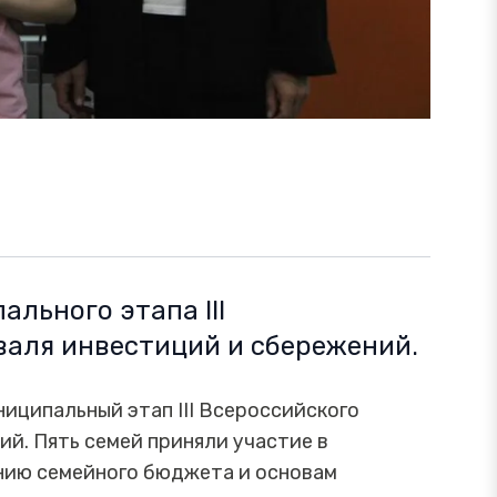
льного этапа III
валя инвестиций и сбережений.
ципальный этап III Всероссийского
й. Пять семей приняли участие в
нию семейного бюджета и основам