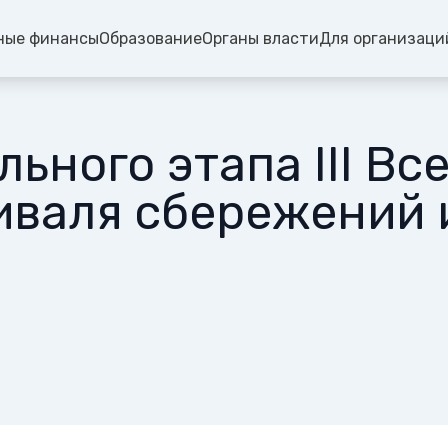
ные финансы
Образование
Органы власти
Для организаци
ьного этапа III Вс
иваля сбережений 