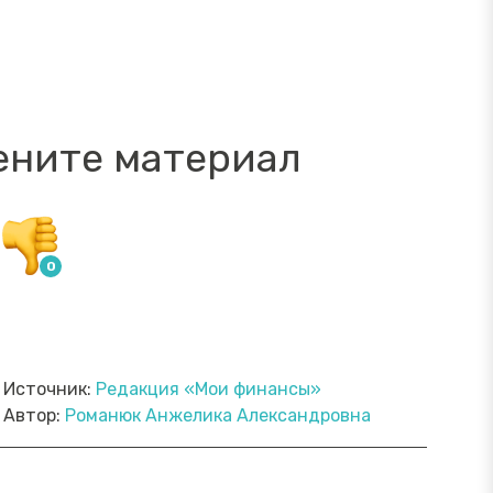
ените материал
Источник:
Редакция «Мои финансы»
Автор:
Романюк Анжелика Александровна
ямой эфир «Онлайн-инструменты,
Прямой э