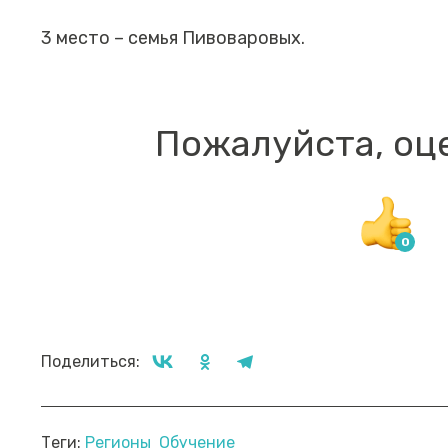
3 место – семья Пивоваровых.
Пожалуйста, оц
Поделиться:
Прямой эфир «Мошенник VS
Пр
Теги:
Регионы
Обучение