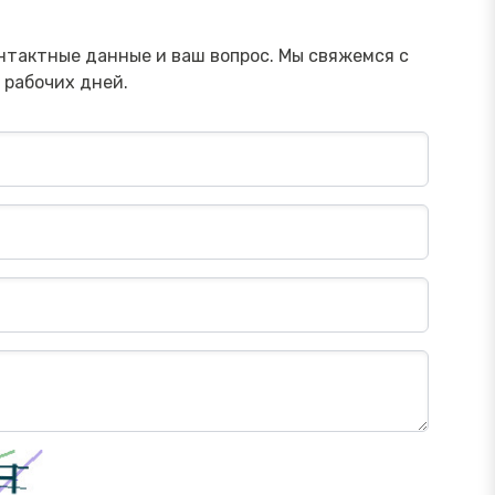
торые помогут обезопасить
научить 
ережения от мошенника»
мошенни
Посмотреть→
нтактные данные и ваш вопрос. Мы свяжемся с
 рабочих дней.