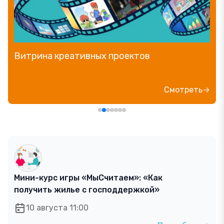
Прямой эфир «Мошенник VS Финансовый
блогер»
ь→
Посмотре
Мини-курс игры «МыСчитаем»: «Как
получить жилье с господдержкой»
10 августа 11:00