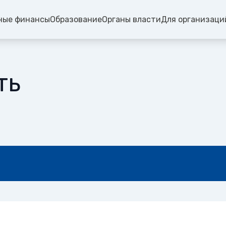
ные финансы
Образование
Органы власти
Для организаци
ть