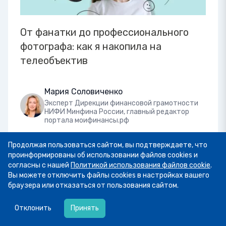
От фанатки до профессионального
фотографа: как я накопила на
телеобъектив
Мария Соловиченко
Эксперт Дирекции финансовой грамотности
НИФИ Минфина России, главный редактор
портала моифинансы.рф
06 августа 2026
54
1
0
Продолжая пользоваться сайтом, вы подтверждаете, что
проинформированы об использовании файлов cookies и
согласны с нашей
Политикой использования файлов cookie
.
Вы можете отключить файлы cookies в настройках вашего
браузера или отказаться от пользования сайтом.
Расходы
Для жизни
07.08
13:34
Пятница! А это значит, что мы публикуем
Отклонить
Принять
подборку фото участников рубрики