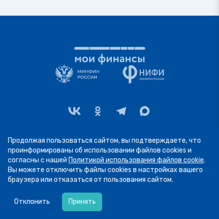
Продолжая пользоваться сайтом, вы подтверждаете, что
проинформированы об использовании файлов cookies и
ЛИЧНЫЕ ФИНАНСЫ
согласны с нашей
Политикой использования файлов cookie
.
Вы можете отключить файлы cookies в настройках вашего
Статьи и аналитика
браузера или отказаться от пользования сайтом.
07.08
13:34
Программа долгосрочных сбережений
Пятница! А это значит, что мы публикуем
Отклонить
Принять
Эстафета "Мои финансы"
подборку фото участников рубрики