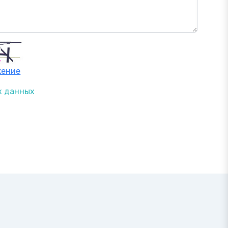
жение
х данных