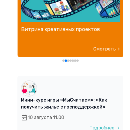
Витрина креативных проектов
е→
Смотреть→
Мини-курс игры «МыСчитаем»: «Как
получить жилье с господдержкой»
10 августа 11:00
Подробнее →