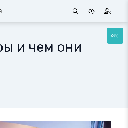
й
ры и чем они