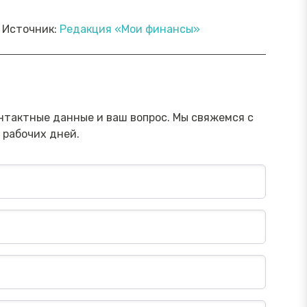
Источник:
Редакция «Мои финансы»
ямой эфир «Онлайн-инструменты,
Прямой э
торые помогут обезопасить
научить 
ережения от мошенника»
мошенни
Посмотреть→
нтактные данные и ваш вопрос. Мы свяжемся с
 рабочих дней.