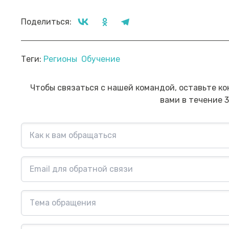
Поделиться:
Прямой эфир «Мошенник VS
Пр
Теги:
Регионы
Обучение
Финансовый блогер»
ко
сб
Посмотреть→
Чтобы связаться с нашей командой, оставьте ко
вами в течение 3