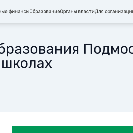
ные финансы
Образование
Органы власти
Для организаци
бразования Подмо
 школах