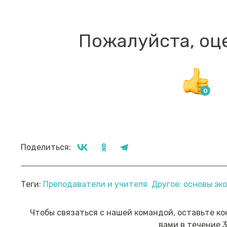
Пожалуйста, оц
Поделиться:
Прямой эфир «Мошенник VS
Пр
Теги:
Преподаватели и учителя
Другое: основы э
Финансовый блогер»
ко
сб
Посмотреть→
Чтобы связаться с нашей командой, оставьте ко
вами в течение 3