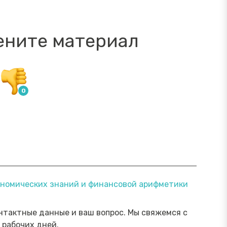
ените материал
ямой эфир «Онлайн-инструменты,
Прямой э
кономических знаний и финансовой арифметики
торые помогут обезопасить
научить 
ережения от мошенника»
мошенни
Посмотреть→
нтактные данные и ваш вопрос. Мы свяжемся с
 рабочих дней.