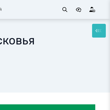
й
сковья