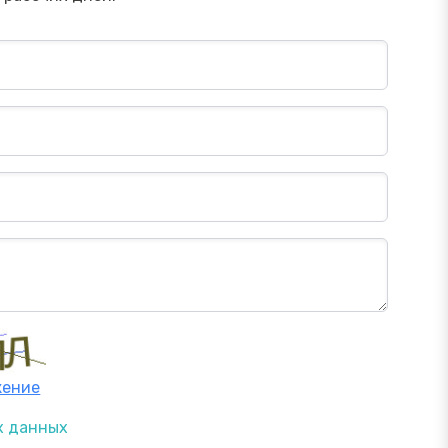
жение
х данных