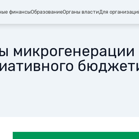
ные финансы
Образование
Органы власти
Для организаци
ты микрогенерации 
иативного бюджет