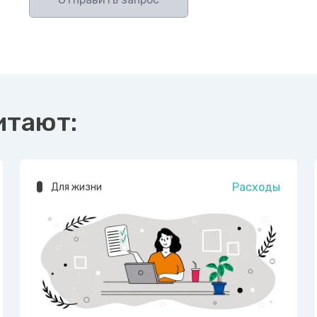
итают:
Расходы
Для жизни