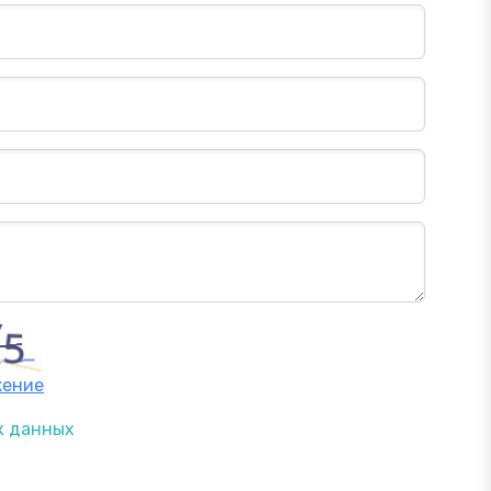
жение
х данных