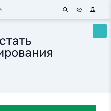
й
стать
ирования