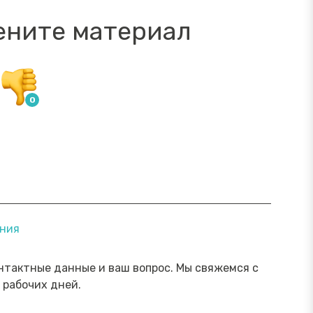
ените материал
ямой эфир «Онлайн-инструменты,
Прямой э
ения
торые помогут обезопасить
научить 
ережения от мошенника»
мошенни
Посмотреть→
нтактные данные и ваш вопрос. Мы свяжемся с
 рабочих дней.