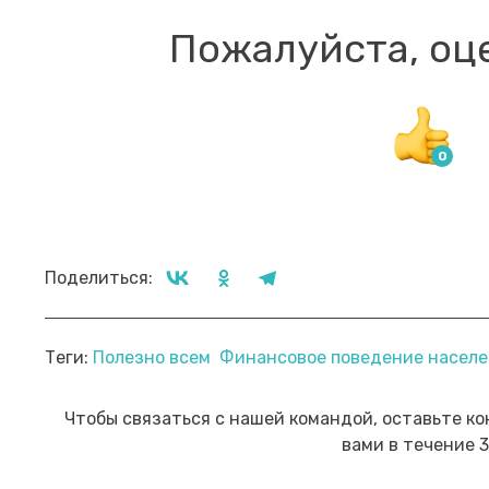
Пожалуйста, оц
Поделиться:
Прямой эфир «Мошенник VS
Пр
Теги:
Полезно всем
Финансовое поведение насел
Финансовый блогер»
ко
сб
Посмотреть→
Чтобы связаться с нашей командой, оставьте ко
вами в течение 3