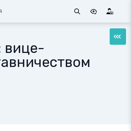
й
 вице-
тавничеством