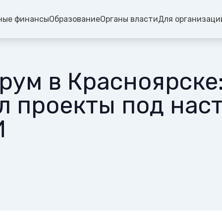
ные финансы
Образование
Органы власти
Для организаци
ум в Красноярске:
л проекты под нас
И