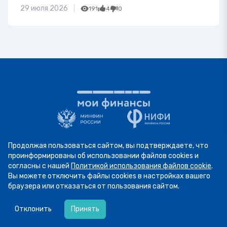
29 июля 2026
191
4
0
Продолжая пользоваться сайтом, вы подтверждаете, что
проинформированы об использовании файлов cookies и
согласны с нашей
Политикой использования файлов cookie
.
Вы можете отключить файлы cookies в настройках вашего
браузера или отказаться от пользования сайтом.
05.08
12:58
ЛИЧНЫЕ ФИНАНСЫ
Отгадка к ситуации выше — чарджбэк. Сегодня
Отклонить
Принять
рассказываем, когда можно оспорить платёж и
Статьи и аналитика