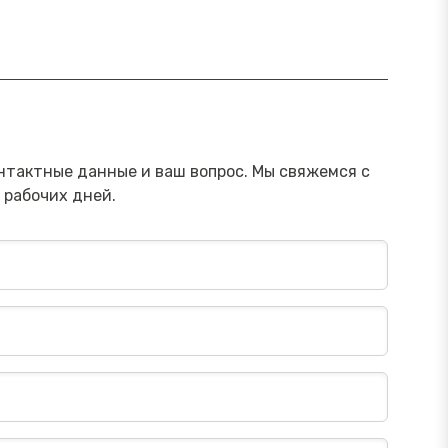
ямой эфир «Родителям: как
Прямой 
учить ребенка защищаться от
в инвест
шенников в интернете»
Посмотреть→
нтактные данные и ваш вопрос. Мы свяжемся с
 рабочих дней.