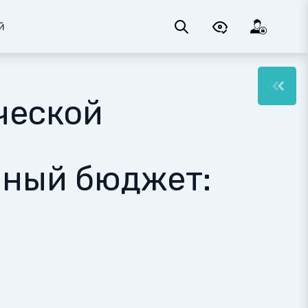
й
ческой
йный бюджет: