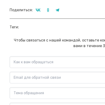
Поделиться:
Прямой эфир «Онлайн-инструменты,
Пр
Теги:
которые помогут обезопасить
на
сбережения от мошенника»
мо
Посмотреть→
Чтобы связаться с нашей командой, оставьте ко
вами в течение 3