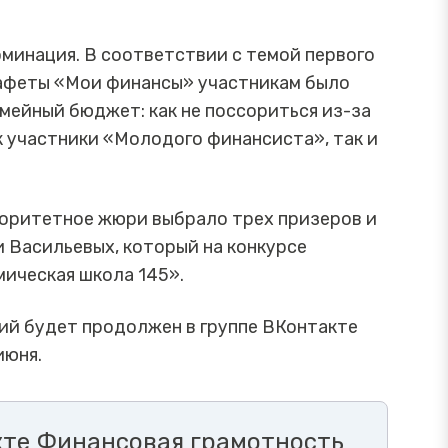
оминация. В соответствии с темой первого
афеты «Мои финансы» участникам было
мейный бюджет: как не поссориться из-за
к участники «Молодого финансиста», так и
торитетное жюри выбрало трех призеров и
 Васильевых, который на конкурсе
мическая школа 145».
тий будет продолжен в группе ВКонтакте
июня.
кте Финансовая грамотность