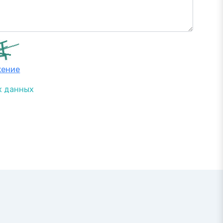
жение
х данных