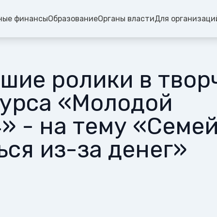
ные финансы
Образование
Органы власти
Для организаци
шие ролики в твор
урса «Молодой
» - на тему «Семе
ься из-за денег»