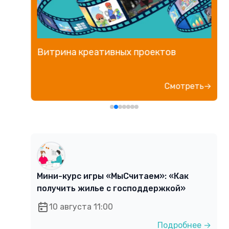
Прямой эфир «Мошенник VS
Финансовый блогер»
ь→
Посмотреть→
Мини-курс игры «МыСчитаем»: «Как
получить жилье с господдержкой»
10 августа 11:00
Подробнее →