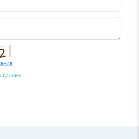
жение
х данных