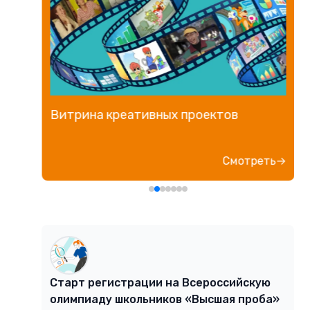
Витрина креативных проектов
е→
Смотреть→
Старт регистрации на Всероссийскую
олимпиаду школьников «Высшая проба»