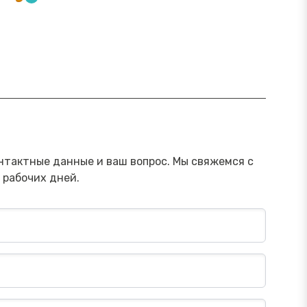
ямой эфир «Онлайн-инструменты,
Прямой э
торые помогут обезопасить
научить 
ережения от мошенника»
мошенни
Посмотреть→
нтактные данные и ваш вопрос. Мы свяжемся с
 рабочих дней.