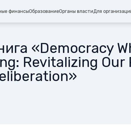
ные финансы
Образование
Органы власти
Для организаци
нига «Democracy W
g: Revitalizing Our 
eliberation»