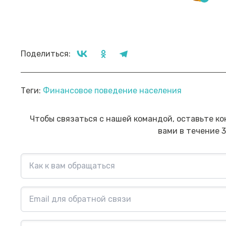
Поделиться:
Прямой эфир «Мошенник VS
Пр
Теги:
Финансовое поведение населения
Финансовый блогер»
ко
сб
Посмотреть→
Чтобы связаться с нашей командой, оставьте ко
вами в течение 3