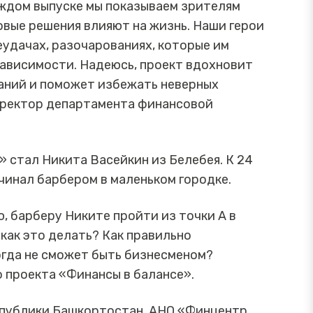
аждом выпуске мы показываем зрителям
овые решения влияют на жизнь. Наши герои
еудачах, разочарованиях, которые им
зависимости. Надеюсь, проект вдохновит
аний и поможет избежать неверных
директор департамента финансовой
» стал Никита Васейкин из Белебея. К 24
ачинал барбером в маленьком городке.
, барберу Никите пройти из точки А в
 как это делать? Как правильно
огда не сможет быть бизнесменом?
 проекта «Финансы в балансе».
публики Башкортостан, АНО «Финцентр