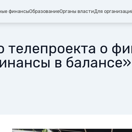
ные финансы
Образование
Органы власти
Для организаци
о телепроекта о ф
инансы в балансе»