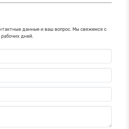
ямой эфир «Онлайн-инструменты,
Прямой э
торые помогут обезопасить
научить 
ережения от мошенника»
мошенни
Посмотреть→
нтактные данные и ваш вопрос. Мы свяжемся с
 рабочих дней.