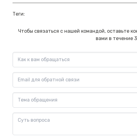
Прямой эфир «Мошенник VS
Пр
Теги:
Финансовый блогер»
ко
сб
Посмотреть→
Чтобы связаться с нашей командой, оставьте ко
вами в течение 3