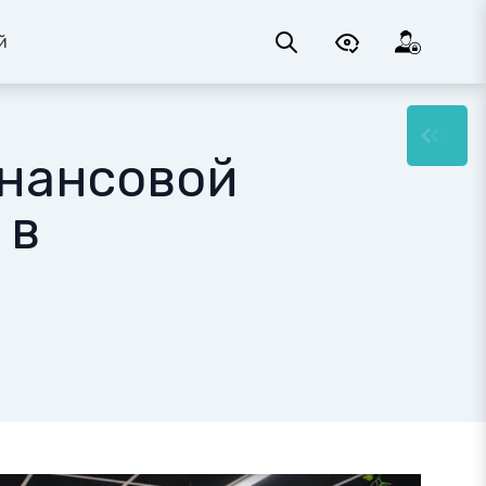
й
инансовой
 в