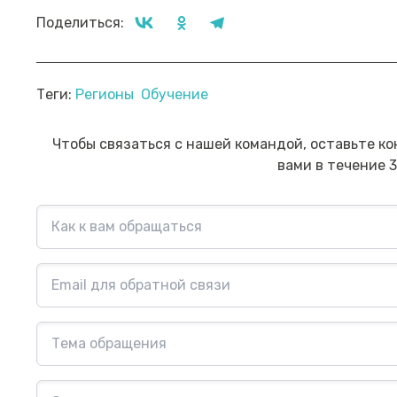
Поделиться:
Прямой эфир «Мошенник VS
Пр
Теги:
Регионы
Обучение
Финансовый блогер»
ко
сб
Посмотреть→
Чтобы связаться с нашей командой, оставьте ко
вами в течение 3