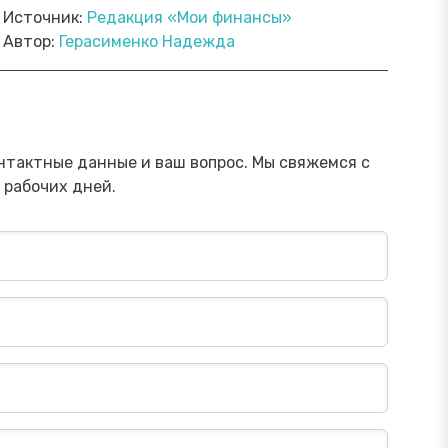
Источник:
Редакция «Мои финансы»
Автор:
Герасименко Надежда
ямой эфир «Онлайн-инструменты,
Прямой э
торые помогут обезопасить
научить 
ережения от мошенника»
мошенни
Посмотреть→
нтактные данные и ваш вопрос. Мы свяжемся с
 рабочих дней.