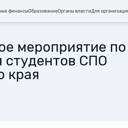
ные финансы
Образование
Органы власти
Для организаци
ое мероприятие по
я студентов СПО
о края