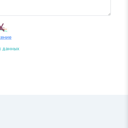
жение
х данных