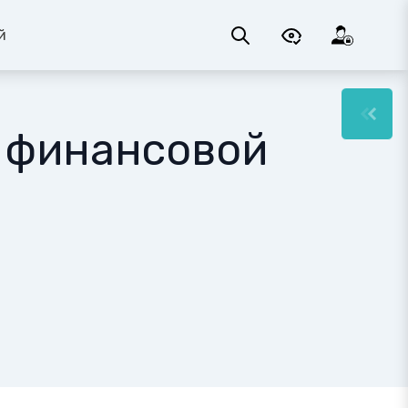
й
 финансовой