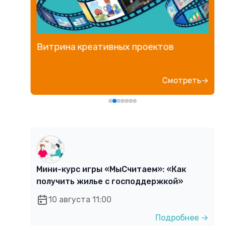
Витрина креативных проектов
е→
Смотреть→
Мини-курс игры «МыСчитаем»: «Как
получить жилье с господдержкой»
10 августа 11:00
Подробнее →