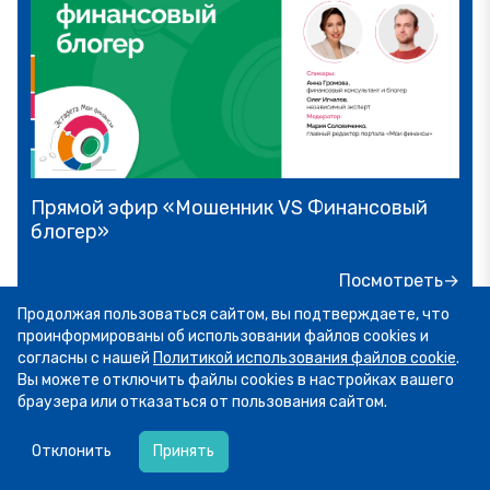
Прямой эфир «Мошенник VS Финансовый
блогер»
Посмотреть→
Продолжая пользоваться сайтом, вы подтверждаете, что
проинформированы об использовании файлов cookies и
согласны с нашей
Политикой использования файлов cookie
.
Вы можете отключить файлы cookies в настройках вашего
браузера или отказаться от пользования сайтом.
07.08
13:34
Пятница! А это значит, что мы публикуем
Отклонить
Принять
Мини-курс игры «МыСчитаем»: «Как
подборку фото участников рубрики