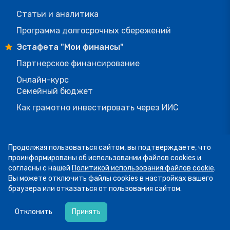
Статьи и аналитика
Программа долгосрочных сбережений
Эстафета "Мои финансы"
Партнерское финансирование
Онлайн-курс
Семейный бюджет
Как грамотно инвестировать через ИИС
ОБРАЗОВАНИЕ
Продолжая пользоваться сайтом, вы подтверждаете, что
Рамка компетенций
проинформированы об использовании файлов cookies и
согласны с нашей
Политикой использования файлов cookie
.
Библиотека
Вы можете отключить файлы cookies в настройках вашего
Навигатор
браузера или отказаться от пользования сайтом.
07.08
13:34
УМК для школ
Пятница! А это значит, что мы публикуем
Отклонить
Принять
Литературный квест
подборку фото участников рубрики