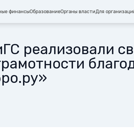
ные финансы
Образование
Органы власти
Для организаци
ГС реализовали св
грамотности благо
ро.ру»