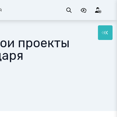
й
ои проекты
даря