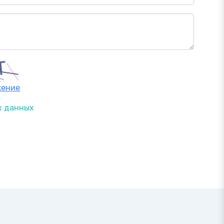
жение
х данных