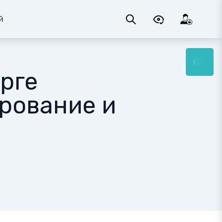
й
рге
рование и