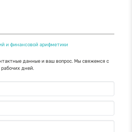
ямой эфир «Онлайн-инструменты,
Прямой э
ний и финансовой арифметики
торые помогут обезопасить
научить 
ережения от мошенника»
мошенни
Посмотреть→
нтактные данные и ваш вопрос. Мы свяжемся с
 рабочих дней.