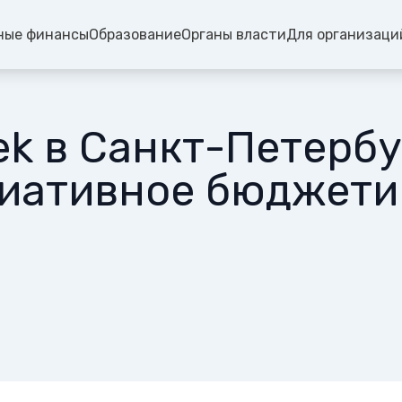
ные финансы
Образование
Органы власти
Для организаци
k в Санкт-Петербу
иативное бюджети