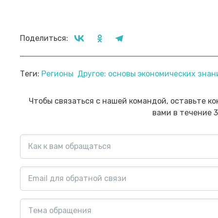
Поделиться:
Прямой эфир «Мошенник VS
Пр
Теги:
Регионы
Другое: основы экономических зна
Финансовый блогер»
ко
сб
Посмотреть→
Чтобы связаться с нашей командой, оставьте ко
вами в течение 3