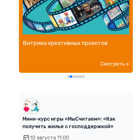
Витрина креативных проектов
е→
Смотреть→
Мини-курс игры «МыСчитаем»: «Как
получить жилье с господдержкой»
10 августа 11:00