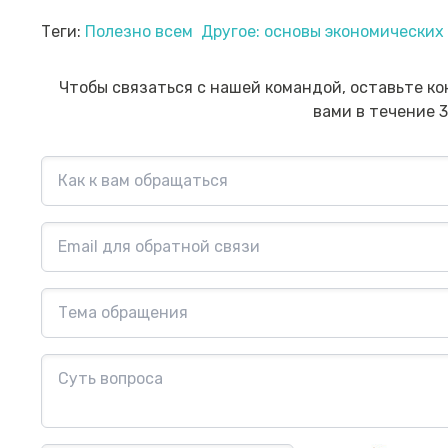
Прямой эфир «Мошенник VS
Пр
Теги:
Полезно всем
Другое: основы экономически
Финансовый блогер»
ко
сб
Посмотреть→
Чтобы связаться с нашей командой, оставьте ко
вами в течение 3