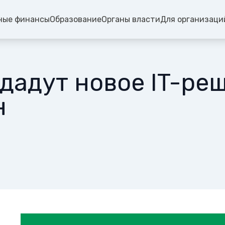
ные финансы
Образование
Органы власти
Для организаци
дадут новое IT-ре
н