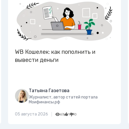
WB Кошелек: как пополнить и
вывести деньги
Татьяна Газетова
Журналист, автор статей портала
Моифинансы.рф
05 августа 2026
67
1
0