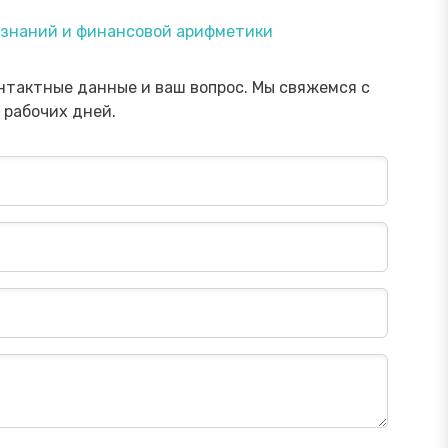
ямой эфир «Онлайн-инструменты,
Прямой э
х знаний и финансовой арифметики
торые помогут обезопасить
научить 
ережения от мошенника»
мошенни
Посмотреть→
нтактные данные и ваш вопрос. Мы свяжемся с
 рабочих дней.