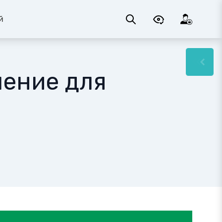
й
шение для