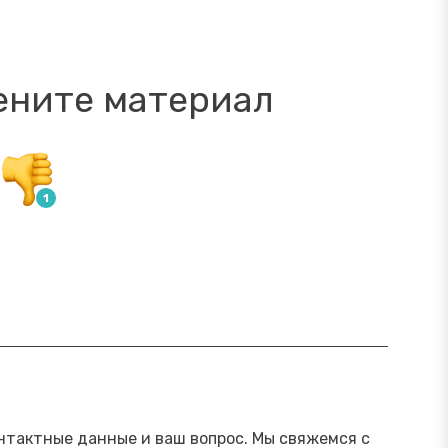
ените материал
ямой эфир «Онлайн-инструменты,
Прямой э
торые помогут обезопасить
научить 
ережения от мошенника»
мошенни
Посмотреть→
нтактные данные и ваш вопрос. Мы свяжемся с