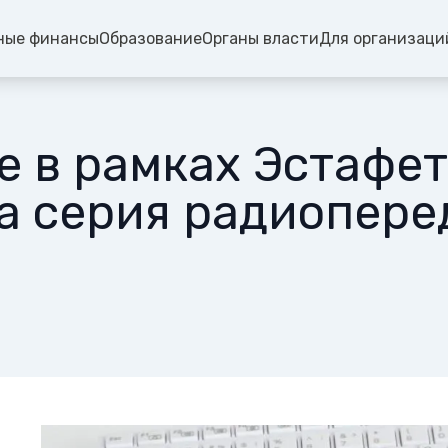
ные финансы
Образование
Органы власти
Для организаци
е в рамках Эстафе
 серия радиопере