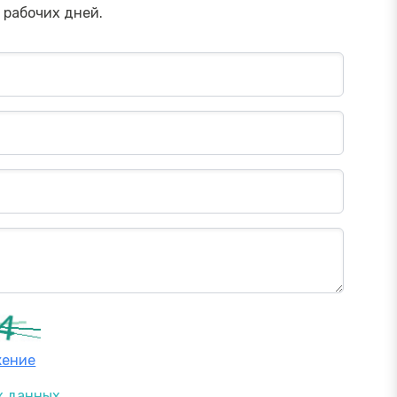
 рабочих дней.
жение
х данных