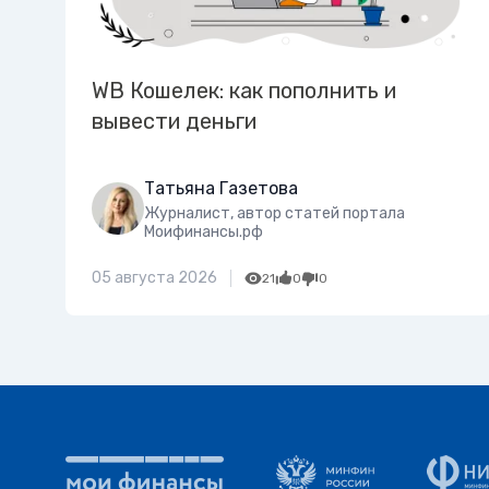
WB Кошелек: как пополнить и
вывести деньги
Татьяна Газетова
Журналист, автор статей портала
Моифинансы.рф
05 августа 2026
21
0
0