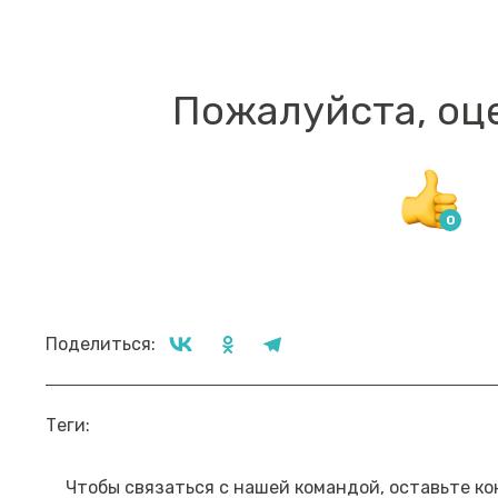
Пожалуйста, оц
Поделиться:
Прямой эфир «Мошенник VS
Пр
Теги:
Финансовый блогер»
ко
сб
Посмотреть→
Чтобы связаться с нашей командой, оставьте ко