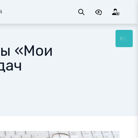
й
ты «Мои
дач