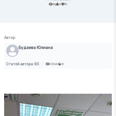
8
0
0
Автор:
Будаева Юлиана
Статей автора: 83
3366
8