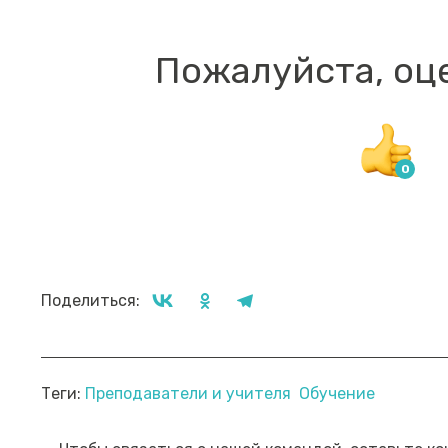
Пожалуйста, оц
Поделиться:
Прямой эфир «Мошенник VS
Пр
Теги:
Преподаватели и учителя
Обучение
Финансовый блогер»
ко
сб
Посмотреть→