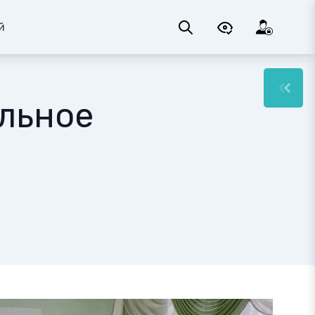
й
льное