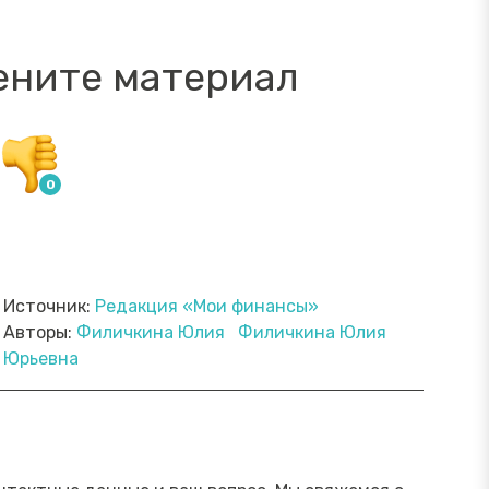
ените материал
Источник:
Редакция «Мои финансы»
Авторы:
Филичкина Юлия
Филичкина Юлия
Юрьевна
ямой эфир «Онлайн-инструменты,
Прямой э
торые помогут обезопасить
научить 
ережения от мошенника»
мошенни
Посмотреть→