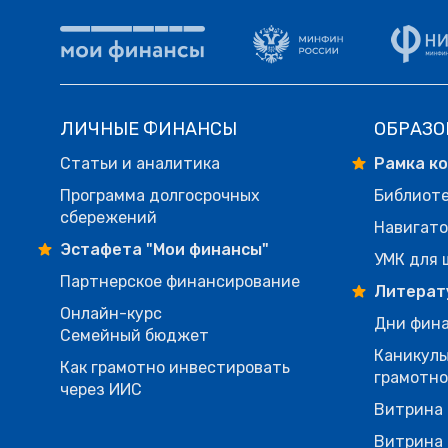
ЛИЧНЫЕ ФИНАНСЫ
ОБРАЗО
Статьи и аналитика
Рамка к
Программа долгосрочных
Библиот
сбережений
Навигато
Эстафета "Мои финансы"
УМК для 
Партнерское финансирование
Литерат
Онлайн-курс
Дни фина
Семейный бюджет
Каникулы
Как грамотно инвестировать
грамотн
через ИИС
Витрина 
Витрина 